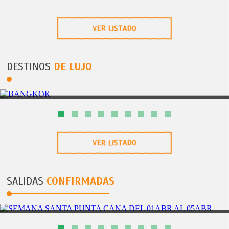
VER LISTADO
DESTINOS
DE LUJO
BANGKOK
RECOMENDADO 6 DÃAS / 5 NOCHES
BANGKOK
VER LISTADO
SALIDAS
CONFIRMADAS
PUNTA CANA
5DÃAS/4NOCHES