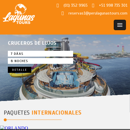
(01) 352 9965
+51 998 735 301
reservas1@perulagunastours.com
CRUCEROS DE LUJOS
7 DÃAS
8 NOCHES
DETALLE
PAQUETES
INTERNACIONALES