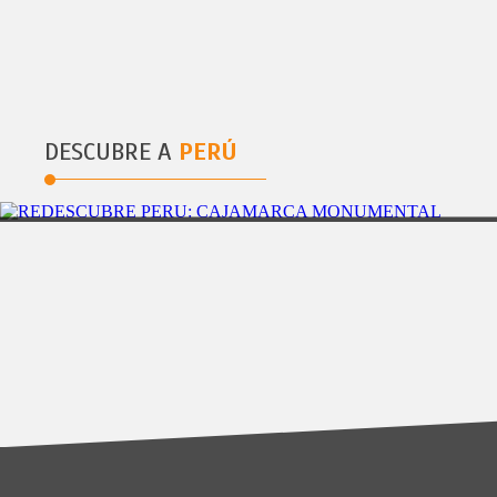
SEMANA SANTA XCARET DEL 31MAR AL 04ABR
DESCUBRE A
PERÚ
CAJAMARCA
3DÃAS/2NOCHES
REDESCUBRE PERÃŠ: CAJAMARCA