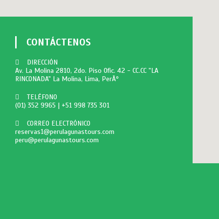
CONTÁCTENOS
DIRECCIÓN
Av. La Molina 2810, 2do. Piso Ofic. 42 - CC.CC "LA
RINCONADA" La Molina, Lima, PerÃº
TELÉFONO
(01) 352 9965
|
+51 998 735 301
CORREO ELECTRÓNICO
reservas1@perulagunastours.com
peru@perulagunastours.com