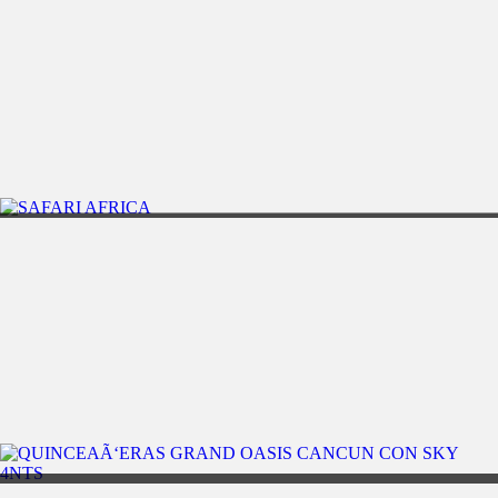
11D/10N
ALASKA ENCANTADORA
CANCÃŠN