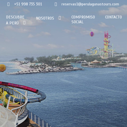
+51 998 735 301
reservas1@perulagunastours.com
DESCUBRE
COMPROMISO
CONTACTO
NOSOTROS
SOCIAL
A PERÚ