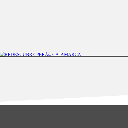
BODAS EN EL PARAÃSO-CROWN OCEAN BLUE
IQUITOS
4DÃAS/3NOCHES
REDESCUBRE PERU: IRAPAY LODGE