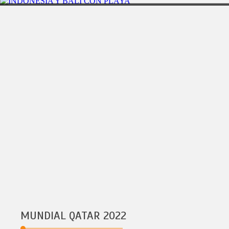
BALI
9DÃAS/8NOCHES
INDONESIA Y BALI CON PLAYA
MUNDIAL QATAR 2022