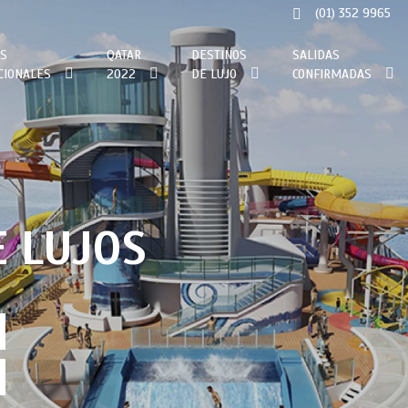
(01) 352 9965
S
QATAR
DESTINOS
SALIDAS
CIONALES
2022
DE LUJO
CONFIRMADAS
N