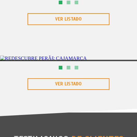
5DÃAS/ 4NOCHES
QUINCEAÃ‘ERAS GRAND OASIS CANCUN CON SKY 4NTS
VER LISTADO
CAJAMARCA
4DÃAS/3NOCHES
REDESCUBRE PERÃŠ: CAJAMARCA
VER LISTADO