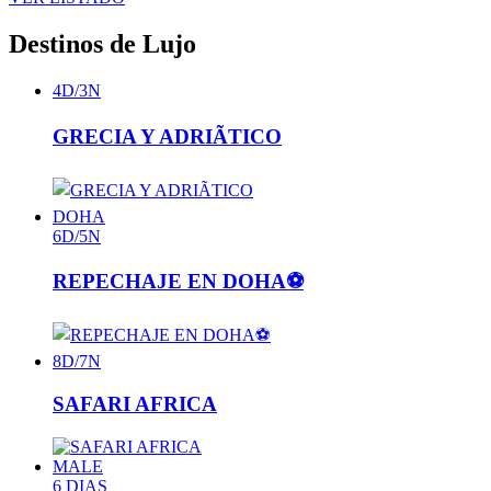
Destinos
de Lujo
4D/3N
GRECIA Y ADRIÃTICO
DOHA
6D/5N
REPECHAJE EN DOHA⚽
8D/7N
SAFARI AFRICA
MALE
6 DIAS