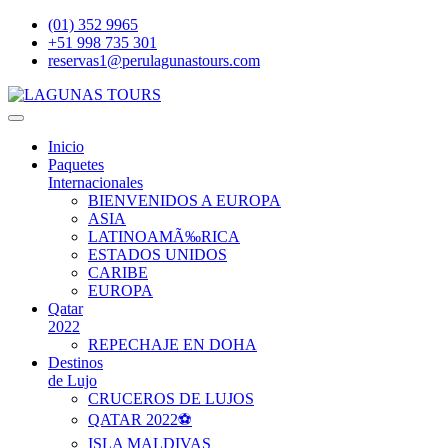
(01) 352 9965
+51 998 735 301
reservas1@perulagunastours.com
Inicio
Paquetes
Internacionales
BIENVENIDOS A EUROPA
ASIA
LATINOAMÃ‰RICA
ESTADOS UNIDOS
CARIBE
EUROPA
Qatar
2022
REPECHAJE EN DOHA
Destinos
de Lujo
CRUCEROS DE LUJOS
QATAR 2022⚽
ISLA MALDIVAS