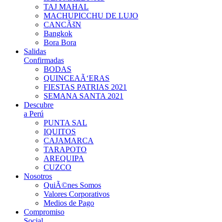
TAJ MAHAL
MACHUPICCHU DE LUJO
CANCÃšN
Bangkok
Bora Bora
Salidas
Confirmadas
BODAS
QUINCEAÃ‘ERAS
FIESTAS PATRIAS 2021
SEMANA SANTA 2021
Descubre
a Perú
PUNTA SAL
IQUITOS
CAJAMARCA
TARAPOTO
AREQUIPA
CUZCO
Nosotros
QuiÃ©nes Somos
Valores Corporativos
Medios de Pago
Compromiso
Social