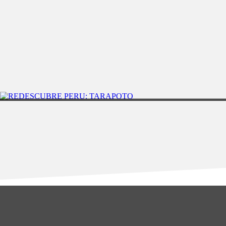
DRIFTWOOD ROMANCE -HARD ROCK
CAJAMARCA
3DÃAS/2NOCHES
REDESCUBRE PERÃŠ: CAJAMARCA