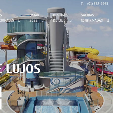
(01) 352 9965
S
QATAR
DESTINOS
SALIDAS
CIONALES
2022
DE LUJO
CONFIRMADAS