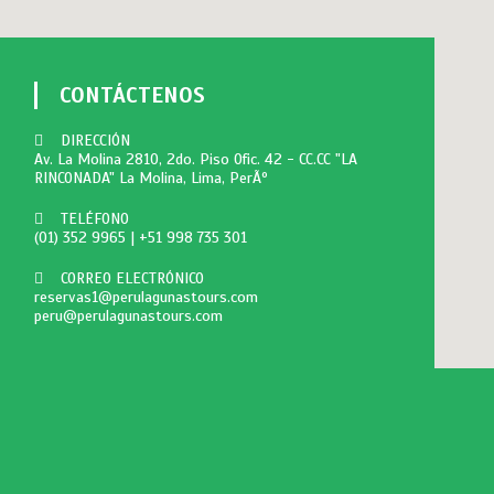
CONTÁCTENOS
DIRECCIÓN
Av. La Molina 2810, 2do. Piso Ofic. 42 - CC.CC "LA
RINCONADA" La Molina, Lima, PerÃº
TELÉFONO
(01) 352 9965
|
+51 998 735 301
CORREO ELECTRÓNICO
reservas1@perulagunastours.com
peru@perulagunastours.com