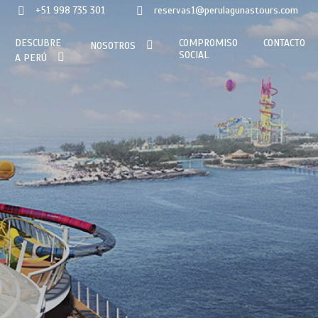
+51 998 735 301
reservas1@perulagunastours.com
DESCUBRE
COMPROMISO
CONTACTO
NOSOTROS
SOCIAL
A PERÚ