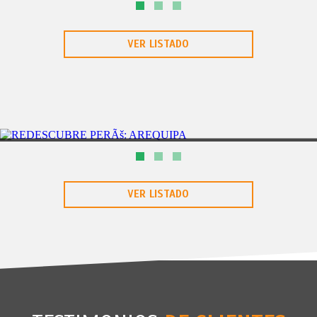
SEMANA SANTA XCARET DEL 31MAR AL 04ABR
VER LISTADO
TARAPOTO
2DÃAS/3NOCHES
REDESCUBRE PERU: TARAPOTO
VER LISTADO