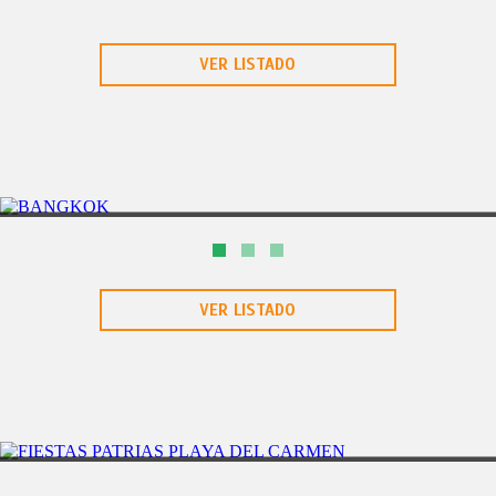
VER LISTADO
DOHA
6D/5N
PAQUETE #1 FASE DE GRUPOS
VER LISTADO
PLAYA DEL CARMEN
5DÃAS/4NOCHES