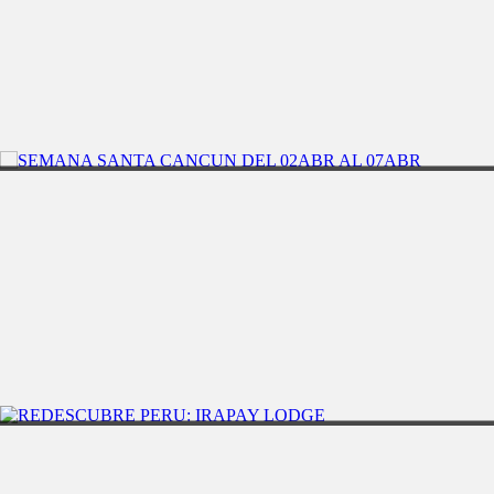
CANCÃŠN
BODAS EN EL PARAÃSO-CROWN OCEAN BLUE
AREQUIPA
4DÃAS/3NOCHES
REDESCUBRE PERÃŠ: AREQUIPA