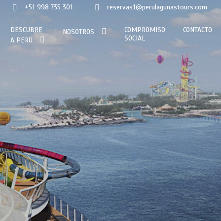
+51 998 735 301
reservas1@perulagunastours.com
DESCUBRE
COMPROMISO
CONTACTO
NOSOTROS
SOCIAL
A PERÚ