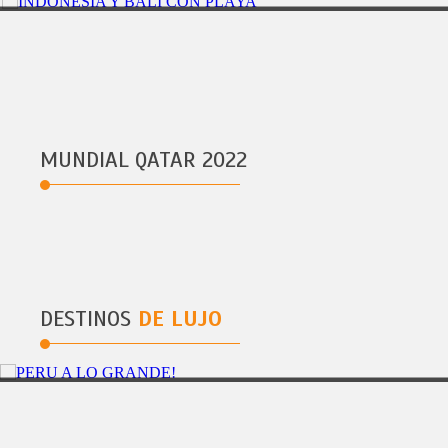
BALI
9DÃAS/8NOCHES
INDONESIA Y BALI CON PLAYA
MUNDIAL QATAR 2022
DESTINOS
DE LUJO
30 DIAS
DE VENECIA A DUBAI