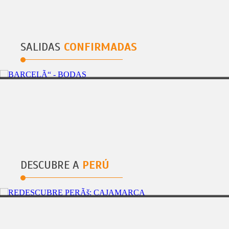
SALIDAS
CONFIRMADAS
CANCÃŠN
5DÃAS/4NOCHES
QUINCEAÃ‘ERAS GRAND OASIS CANCUN 3/10/2021 - 17/10/2021
DESCUBRE A
PERÚ
TARAPOTO
4DÃAS/3NOCHES
REDESCUBRE PERU: SAUCE RESORT