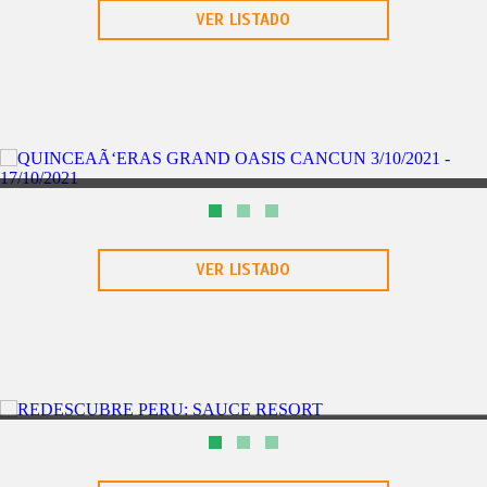
VER LISTADO
CANCÃŠN
6DÃAS/5NOCHES
SEMANA SANTA CANCUN DEL 02ABR AL 07ABR
VER LISTADO
IQUITOS
4DÃAS/3NOCHES
REDESCUBRE PERU: IRAPAY LODGE