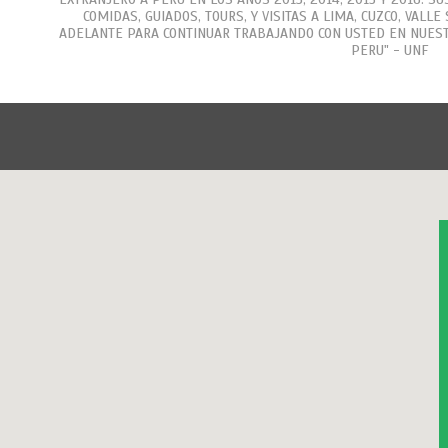
COMIDAS, GUIADOS, TOURS, Y VISITAS A LIMA, CUZCO, VALL
ADELANTE PARA CONTINUAR TRABAJANDO CON USTED EN NUES
PERU" - UNF