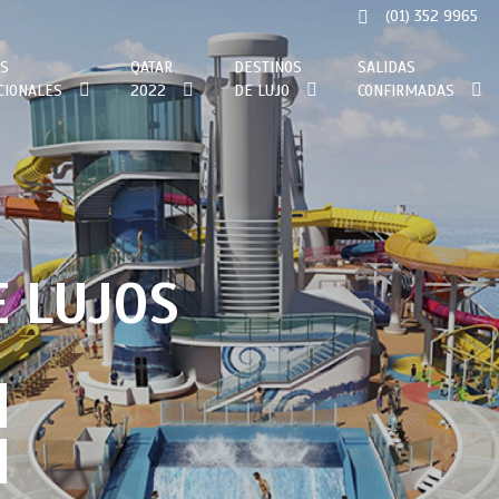
(01) 352 9965
S
QATAR
DESTINOS
SALIDAS
CIONALES
2022
DE LUJO
CONFIRMADAS
ÃŠN
RIBE