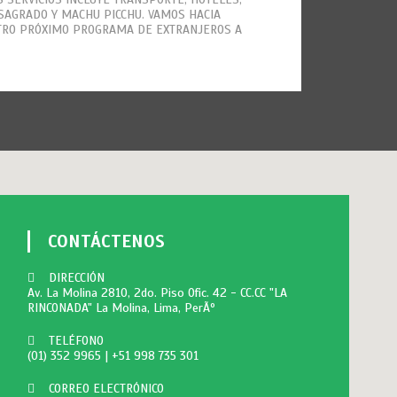
E SAGRADO Y MACHU PICCHU. VAMOS HACIA
TRO PRÓXIMO PROGRAMA DE EXTRANJEROS A
CONTÁCTENOS
DIRECCIÓN
Av. La Molina 2810, 2do. Piso Ofic. 42 - CC.CC "LA
RINCONADA" La Molina, Lima, PerÃº
TELÉFONO
(01) 352 9965
|
+51 998 735 301
CORREO ELECTRÓNICO